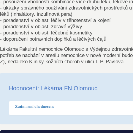
- posouzení vhodnosti kombinace více druhů léků, lékové i
- ukázky správného používání zdravotnických prostředků u
léků (inhalátory, inzulínová pera)
- poradenství v oblasti léčiv v těhotenství a kojení
- poradenství v oblasti zdravé výživy
- poradenství v oblasti léčebné kosmetiky
- doporučení potravních doplňků a léčivých čajů
Lékárna Fakultní nemocnice Olomouc s Výdejnou zdravotn
potřeb se nachází v areálu nemocnice v nové moderní bud
Z), nedaleko Kliniky kožních chorob v ulici I. P. Pavlova.
Hodnocení: Lékárna FN Olomouc
Zatím není ohodnoceno