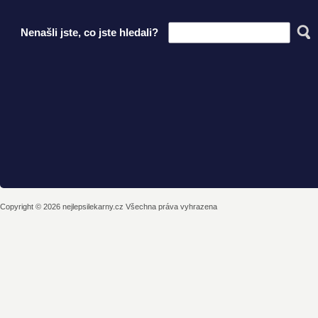
Nenašli jste, co jste hledali?
Copyright © 2026 nejlepsilekarny.cz Všechna práva vyhrazena