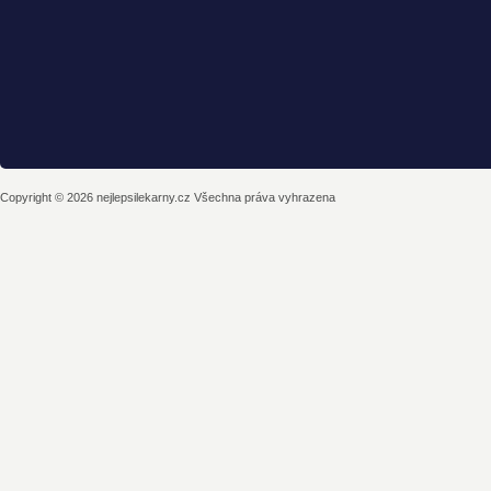
Copyright © 2026 nejlepsilekarny.cz Všechna práva vyhrazena